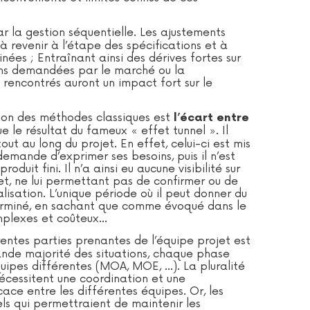
 la gestion séquentielle. Les ajustements
à revenir à l’étape des spécifications et à
nées ; Entraînant ainsi des dérives fortes sur
ions demandées par le marché ou la
 rencontrés auront un impact fort sur le
tion des méthodes classiques est
l’écart entre
ue le résultat du fameux « effet tunnel ». Il
tout au long du projet. En effet, celui-ci est mis
 demande d’exprimer ses besoins, puis il n’est
oduit fini. Il n’a ainsi eu aucune visibilité sur
et, ne lui permettant pas de confirmer ou de
alisation. L’unique période où il peut donner du
 terminé, en sachant que comme évoqué dans le
omplexes et coûteux…
rentes parties prenantes de l’équipe projet est
nde majorité des situations, chaque phase
uipes différentes (MOA, MOE, …). La pluralité
écessitent une coordination et une
ace entre les différentes équipes. Or, les
els qui permettraient de maintenir les