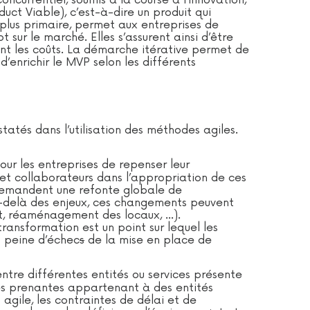
ncurrentiel, soumis à la course à l’innovation,
uct Viable), c’est-à-dire un produit qui
 plus primaire, permet aux entreprises de
sur le marché. Elles s’assurent ainsi d’être
tant les coûts. La démarche itérative permet de
’enrichir le MVP selon les différents
tatés dans l’utilisation des méthodes agiles.
ur les entreprises de repenser leur
et collaborateurs dans l’appropriation de ces
s demandent une refonte globale de
Au-delà des enjeux, ces changements peuvent
nt, réaménagement des locaux, …).
ansformation est un point sur lequel les
s peine d’échec
s
de la mise en place de
tre différentes entités ou services présente
es prenantes appartenant à des entités
gile, les contraintes de délai et de