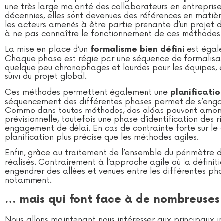
une très large majorité des collaborateurs en entreprise
décennies, elles sont devenues des références en matièr
les acteurs amenés à être partie prenante d’un projet da
à ne pas connaître le fonctionnement de ces méthodes
La mise en place d’un
est égal
formalisme bien défini
Chaque phase est régie par une séquence de formalisati
quelque peu chronophages et lourdes pour les équipes, 
suivi du projet global.
Ces méthodes permettent également une
planificatio
séquencement des différentes phases permet de s’engage
Comme dans toutes méthodes, des aléas peuvent amene
prévisionnelle, toutefois une phase d’identification des 
engagement de délai. En cas de contrainte forte sur le
planification plus précise que les méthodes agiles.
Enfin, grâce au traitement de l’ensemble du périmètre d
réalisés. Contrairement à l’approche agile où la défini
engendrer des allées et venues entre les différentes ph
notamment.
… mais qui font face à de nombreuses 
Nous allons maintenant nous intéresser aux principaux i