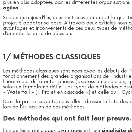
plus en plus adoptées par les différentes organisations 
.
agiles
Si bien qu’aujourd’hui, pour tout nouveau projet la ques
projet à adopter se pose. A travers deux articles nous a
avantages et inconvénients de ces deux types de métho
d’orienter la prise de décision.
1/ MÉTHODES CLASSIQUES
Les méthodes classiques sont nées avec les débuts de l’
fonctionnement des grandes organisations de l’industrie
linéaire des différentes phases (expression du besoin, s
selon un formalisme défini. Les types de méthodes classi
« Waterfall » (« Projet en cascade ») et celle du « Cycl
Dans la partie suivante, nous allons dresser la liste de
lors de l’utilisation de ces méthodes.
Des méthodes qui ont fait leur preuv
L’un de leurs principaux avantages est leur
simplicité 