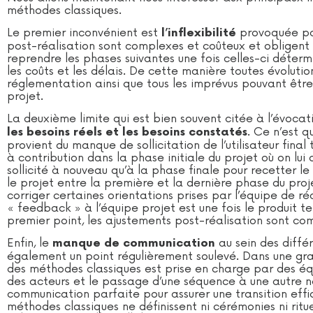
méthodes classiques.
Le premier inconvénient est
provoquée par
l’inflexibilité
post-réalisation sont complexes et coûteux et obligent 
reprendre les phases suivantes une fois celles-ci détermi
les coûts et les délais. De cette manière toutes évolut
réglementation ainsi que tous les imprévus pouvant être
projet.
La deuxième limite qui est bien souvent citée à l’évoca
. Ce n’est q
les besoins réels et les besoins constatés
provient du manque de sollicitation de l’utilisateur final 
à contribution dans la phase initiale du projet où on lui
sollicité à nouveau qu’à la phase finale pour recetter le pr
le projet entre la première et la dernière phase du proj
corriger certaines orientations prises par l’équipe de ré
« feedback » à l’équipe projet est une fois le produit
premier point, les ajustements post-réalisation sont c
Enfin, le
au sein des diffé
manque de communication
également un point régulièrement soulevé. Dans une gra
des méthodes classiques est prise en charge par des éq
des acteurs et le passage d’une séquence à une autre n
communication parfaite pour assurer une transition effic
méthodes classiques ne définissent ni cérémonies ni ritu