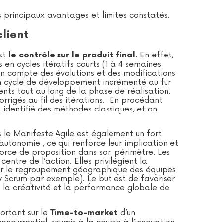
es principaux avantages et limites constatés.
client
est
. En effet,
le contrôle sur le produit final
en cycles itératifs courts (1 à 4 semaines
n compte des évolutions et des modifications
en cycle de développement incrémenté au fur
nts tout au long de la phase de réalisation.
orrigés au fil des itérations. En procédant
n identifié des méthodes classiques, et on
 le Manifeste Agile est également un fort
utonomie , ce qui renforce leur implication et
force de proposition dans son périmètre. Les
centre de l’action. Elles privilégient la
par le regroupement géographique des équipes
ly Scrum par exemple). Le but est de favoriser
si la créativité et la performance globale de
ortant sur le
d’un
Time-to-market