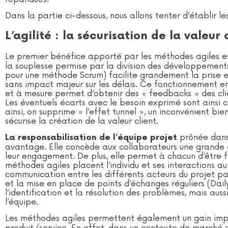
Dans la partie ci-dessous, nous allons tenter d’établir l
L’agilité : la sécurisation de la valeur 
Le premier bénéfice apporté par les méthodes agiles 
la souplesse permise par la division des développements 
pour une méthode Scrum) facilite grandement la prise e
sans impact majeur sur les délais. Ce fonctionnement 
et à mesure permet d’obtenir des « feedbacks » des clie
Les éventuels écarts avec le besoin exprimé sont ainsi c
ainsi, on supprime « l’effet tunnel », un inconvénient bie
sécurise la création de la valeur client.
prônée dans
La responsabilisation de l’équipe projet
avantage. Elle concède aux collaborateurs une grande a
leur engagement. De plus, elle permet à chacun d’être 
méthodes agiles placent l’individu et ses interactions au 
communication entre les différents acteurs du projet 
et la mise en place de points d’échanges réguliers (Dai
l’identification et la résolution des problèmes, mais aus
l’équipe.
Les méthodes agiles permettent également un gain imp