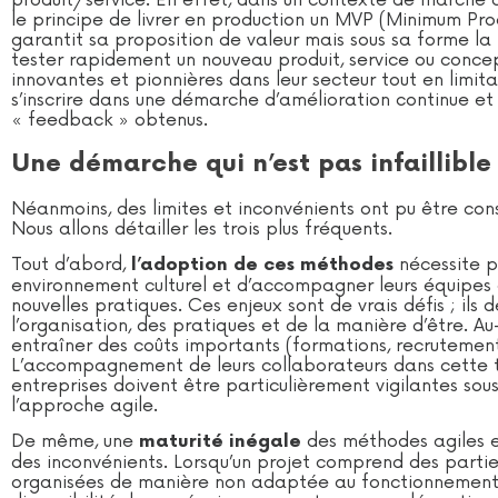
produit/service. En effet, dans un contexte de marché co
le principe de livrer en production un MVP (Minimum Prod
garantit sa proposition de valeur mais sous sa forme la
tester rapidement un nouveau produit, service ou concept 
innovantes et pionnières dans leur secteur tout en limi
s’inscrire dans une démarche d’amélioration continue et d
« feedback » obtenus.
Une démarche qui n’est pas infaillible
Néanmoins, des limites et inconvénients ont pu être cons
Nous allons détailler les trois plus fréquents.
Tout d’abord,
nécessite po
l’adoption de ces méthodes
environnement culturel et d’accompagner leurs équipes 
nouvelles pratiques. Ces enjeux sont de vrais défis ; il
l’organisation, des pratiques et de la manière d’être. 
entraîner des coûts importants (formations, recruteme
L’accompagnement de leurs collaborateurs dans cette tr
entreprises doivent être particulièrement vigilantes sou
l’approche agile.
De même, une
des méthodes agiles en
maturité inégale
des inconvénients. Lorsqu’un projet comprend des parti
organisées de manière non adaptée au fonctionnement a