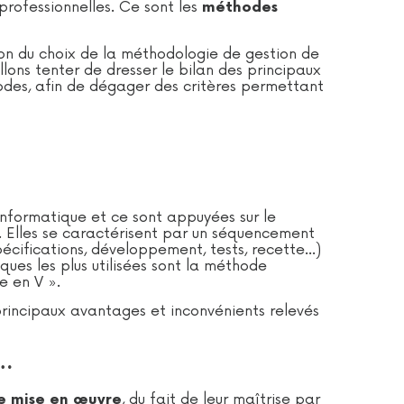
professionnelles. Ce sont les
méthodes
tion du choix de la méthodologie de gestion de
llons tenter de dresser le bilan des principaux
des, afin de dégager des critères permettant
informatique et ce sont appuyées sur le
. Elles se caractérisent par un séquencement
pécifications, développement, tests, recette…)
ques les plus utilisées sont la méthode
e en V ».
s principaux avantages et inconvénients relevés
e…
, du fait de leur maîtrise par
de mise en œuvre