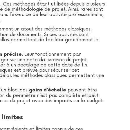
. Ces méthodes étant utilisées depuis plusieurs
e de méthodologie de projet. Ainsi, rares sont
ns l’exercice de leur activité professionnelle,
.
ement un atout des méthodes classiques.
on de documents. Si ces activités sont
elles permettent de faciliter grandement le
. Leur fonctionnement par
n précise
r sur une date de livraison du projet.
r à un décalage de cette date de fin
risques est prévue pour sécuriser cet
 délai, les méthodes classiques permettent une
’un bloc, des
peuvent être
gains d’échelle
tion du périmètre n’est pas complète et peut
ases du projet avec des impacts sur le budget
limites
nconvénients et limites connus de ces